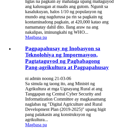
ligtas na pagkain ay mahalaga upang maitaguyod
ang kalusugan at maalis ang gutom. Ngunit sa
kasalukuyan, halos 1/10 ng populasyon ng
mundo ang nagdurusa pa rin sa pagkain ng
kontaminadong pagkain, at 420,000 katao ang
namamatay dahil dito. Ilang araw na ang
nakalipas, iminungkahi ng WHO...
Magbasa pa
Pagpapahusay ng Inobasyon sa
Teknolohiya ng Impormasyon,
Pagtataguyod ng Pagbabagong
Pang-agrikultura at Pagpapahusay
ni admin noong 21-03-06
Sa simula ng taong ito, ang Ministri ng
Agrikultura at mga Ugnayang Rural at ang
Tanggapan ng Central Cyber ​​​​Security and
Informatization Committee ay magkasamang
naglabas ng "Digital Agriculture and Rural
Development Plan (2019-2025)" upang higit
pang palakasin ang konstruksyon ng
agrikultura...
Magbasa pa