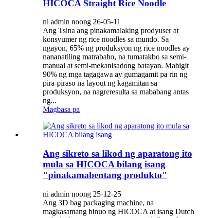
HICOCA Straight Rice Noodle
ni admin noong 26-05-11
Ang Tsina ang pinakamalaking prodyuser at
konsyumer ng rice noodles sa mundo. Sa
ngayon, 65% ng produksyon ng rice noodles ay
nananatiling matrabaho, na tumatakbo sa semi-
manual at semi-mekanisadong batayan. Mahigit
90% ng mga tagagawa ay gumagamit pa rin ng
pira-piraso na layout ng kagamitan sa
produksyon, na nagreresulta sa mababang antas
ng...
Magbasa pa
Ang sikreto sa likod ng aparatong ito
mula sa HICOCA bilang isang
"pinakamabentang produkto"
ni admin noong 25-12-25
Ang 3D bag packaging machine, na
magkasamang binuo ng HICOCA at isang Dutch