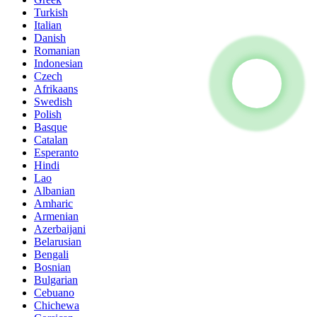
Turkish
Italian
Danish
Romanian
Indonesian
Czech
Afrikaans
Swedish
Polish
Basque
Catalan
Esperanto
Hindi
Lao
Albanian
Amharic
Armenian
Azerbaijani
Belarusian
Bengali
Bosnian
Bulgarian
Cebuano
Chichewa