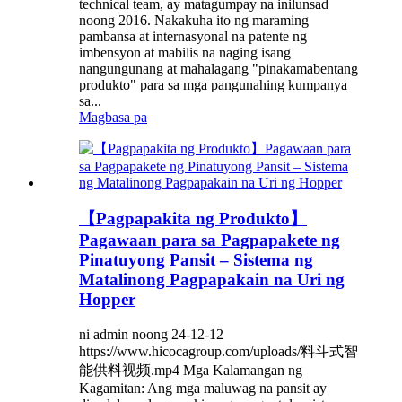
technical team, ay matagumpay na inilunsad
noong 2016. Nakakuha ito ng maraming
pambansa at internasyonal na patente ng
imbensyon at mabilis na naging isang
nangungunang at mahalagang "pinakamabentang
produkto" para sa mga pangunahing kumpanya
sa...
Magbasa pa
【Pagpapakita ng Produkto】
Pagawaan para sa Pagpapakete ng
Pinatuyong Pansit – Sistema ng
Matalinong Pagpapakain na Uri ng
Hopper
ni admin noong 24-12-12
https://www.hicocagroup.com/uploads/料斗式智
能供料视频.mp4 Mga Kalamangan ng
Kagamitan: Ang mga maluwag na pansit ay