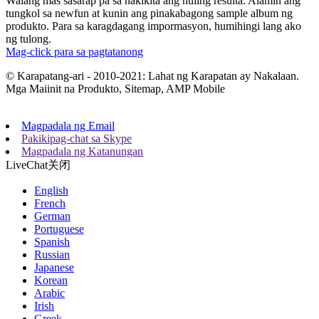
Walang mas sasarap pa sa nakikita ang huling resulta. Alamin ang
tungkol sa newfun at kunin ang pinakabagong sample album ng
produkto. Para sa karagdagang impormasyon, humihingi lang ako
ng tulong.
Mag-click para sa pagtatanong
© Karapatang-ari - 2010-2021: Lahat ng Karapatan ay Nakalaan.
Mga Maiinit na Produkto, Sitemap, AMP Mobile
Magpadala ng Email
Pakikipag-chat sa Skype
Magpadala ng Katanungan
LiveChat
关闭
English
French
German
Portuguese
Spanish
Russian
Japanese
Korean
Arabic
Irish
Greek