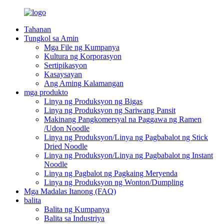
Tahanan
Tungkol sa Amin
Mga File ng Kumpanya
Kultura ng Korporasyon
Sertipikasyon
Kasaysayan
Ang Aming Kalamangan
mga produkto
Linya ng Produksyon ng Bigas
Linya ng Produksyon ng Sariwang Pansit
Makinang Pangkomersyal na Paggawa ng Ramen
/Udon Noodle
Linya ng Produksyon/Linya ng Pagbabalot ng Stick
Dried Noodle
Linya ng Produksyon/Linya ng Pagbabalot ng Instant
Noodle
Linya ng Pagbalot ng Pagkaing Meryenda
Linya ng Produksyon ng Wonton/Dumpling
Mga Madalas Itanong (FAQ)
balita
Balita ng Kumpanya
Balita sa Industriya