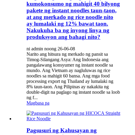
kumokonsumo ng mahigit 40 bilyong
pakete ng instant noodles taun-taon,
at ang merkado ng rice noodle nito
ay lumalaki ng 12% bawat taon.
Nakukuha ba ng inyong linya ng
produksyon ang bahagi nito?
ni admin noong 26-06-08
Narito ang hitsura ng merkado ng pansit sa
Timog-Silangang Asya: Ang Indonesia ang
pangalawang konsyumer ng instant noodle sa
mundo. Ang Vietnam ay nagluluwas ng rice
noodles sa mahigit 60 bansa. Ang mga food
processing export ng Thailand ay lumalaki ng
8% taun-taon. Ang Pilipinas ay nakakita ng
double-digit na paglago ng instant noodle sa loob
ng f...
Magbasa pa
Pagsusuri ng Kahusayan ng