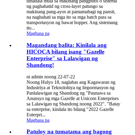
dinadala mula sa makinang pangputol o sistema
ng paghahatid ng cross-layer patungo sa
makinang pang-ayos at pamamahagi ng pansit,
na naghahati sa mga ito sa mga batch para sa
transportasyon ng bawat hopper. Ang sistemang
ito...
Magbasa pa
Magandang balita: Kinilala ang
HICOCA bilang isang "Gazelle
Enterprise" sa Lalawigan ng
Shandong!
ni admin noong 22-07-22
Noong Hulyo 18, naglabas ang Kagawaran ng
Industriya at Teknolohiya ng Impormasyon ng
Panlalawigan ng Shandong ng "Paunawa sa
Anunsyo ng mga Gazelle at Unicorn Enterprises
sa Lalawigan ng Shandong noong 2022". "Batay
sa enterprise, kinilala ito bilang "2022 Gazelle
Enterpri...
Magbasa pa
Patuloy na tumatama ang bagong