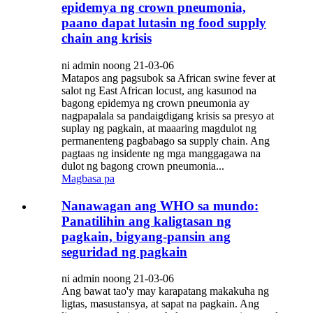
epidemya ng crown pneumonia,
paano dapat lutasin ng food supply
chain ang krisis
ni admin noong 21-03-06
Matapos ang pagsubok sa African swine fever at
salot ng East African locust, ang kasunod na
bagong epidemya ng crown pneumonia ay
nagpapalala sa pandaigdigang krisis sa presyo at
suplay ng pagkain, at maaaring magdulot ng
permanenteng pagbabago sa supply chain. Ang
pagtaas ng insidente ng mga manggagawa na
dulot ng bagong crown pneumonia...
Magbasa pa
Nanawagan ang WHO sa mundo:
Panatilihin ang kaligtasan ng
pagkain, bigyang-pansin ang
seguridad ng pagkain
ni admin noong 21-03-06
Ang bawat tao'y may karapatang makakuha ng
ligtas, masustansya, at sapat na pagkain. Ang